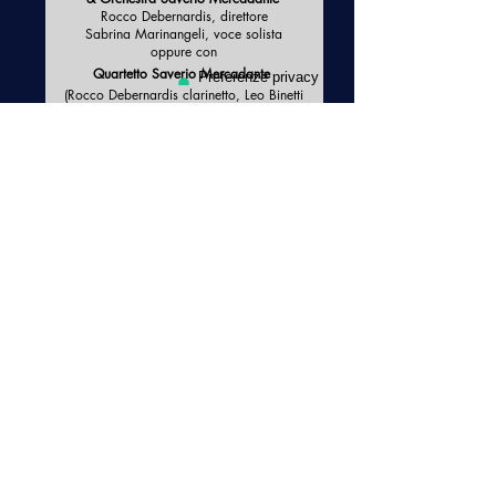
Rocco
Debernardis
, direttore
Sabrina Marinangeli,
voce solista
oppure con
Quartetto
Saverio Mercadante
(Rocco Debernardis clarinetto, Leo Binetti
pianoforte, Francesco Tizianel chitarra,
Sabrina Marinangeli voce solista)
VAI ALLA SCHEDA ARTISTICA
Registrati alla nostra newsletter
Richiedi INFO per i ns. servizi amministrativi
© 2026 Reggio Iniziative Culturali S.r.l. - C.F. e P.IVA:
02459410359
- Codice SDI: USAL8PV
Via Colsanto n.
13 - 42124
Reggio Emilia - tel.
0522 524714
-
info@ricsrl.it
Privacy
|
Cookies
|
Contributi Covid
Reggio Iniziative Culturali S.r.l. è iscritta al
MEPA
-
Mercato Elettronico della Pubblica
Amministrazione
Le tue preferenze
relative alla privacy