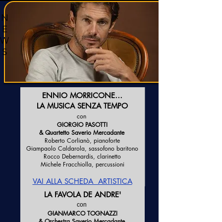
N
E
W
S
ENNIO MORRICONE…
LA MUSICA SENZA TEMPO
con
GIORGIO PASOTTI
& Quartetto
Saverio Mercadante
Roberto Corlianò, pianoforte
Giampaolo Caldarola, sassofono baritono
Rocco Debernardis, clarinetto
Michele Fracchiolla, percussioni
VAI ALLA SCHEDA ARTISTICA
LA FAVOLA DE ANDRE'
con
GIANMARCO TOGNAZZI
& Orchestra Saverio Mercadante